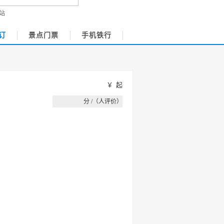
站
订
景点门票
手机铁行
￥
起
分 /（人评价）